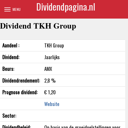
Dividendpagina.nl
CLOSE
MENU
Toggle
navigation
Dividend TKH Group
Aandeel :
TKH Group
Dividend:
Jaarlijks
Beurs:
AMX
Dividendrendement:
2,8 %
Prognose dividend:
€ 1,20
Website
Sector:
Dividendbeleid:
Op basis van de groeidoelstellingen voor